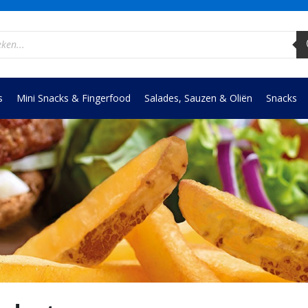
ucten
en
s
Mini Snacks & Fingerfood
Salades, Sauzen & Oliën
Snacks