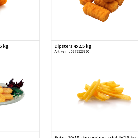
5 kg.
Dipsters 4x2,5 kg
Artikelnr: 0376523850
Frites 10/10 skin on/met schil 4x2,5 kg.