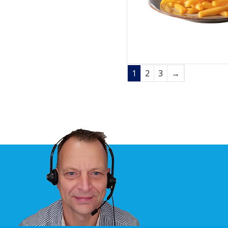
1
2
3
→