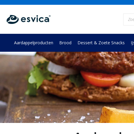
Skip
to
Prod
content
zoek
Aardappelproducten
Brood
Dessert & Zoete Snacks
IJ