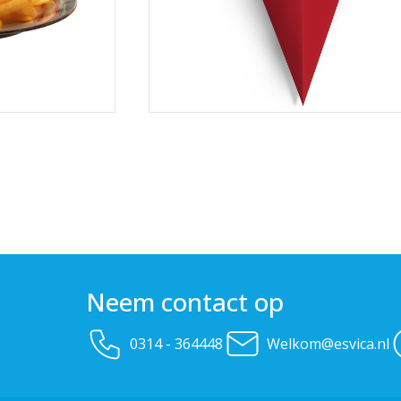
Neem contact op
0314 - 364448
Welkom@esvica.nl