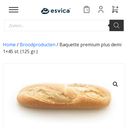
Skip
to
content
Producten
zoeken
Home
/
Broodproducten
/ Baquette premium plus demi
1×45 st. (125 gr.)