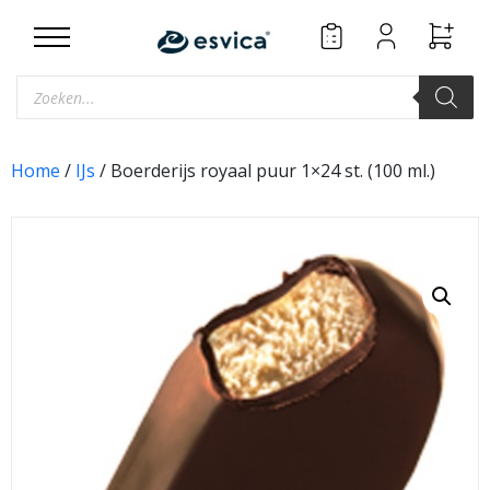
Skip
to
content
Producten
zoeken
Home
/
IJs
/ Boerderijs royaal puur 1×24 st. (100 ml.)