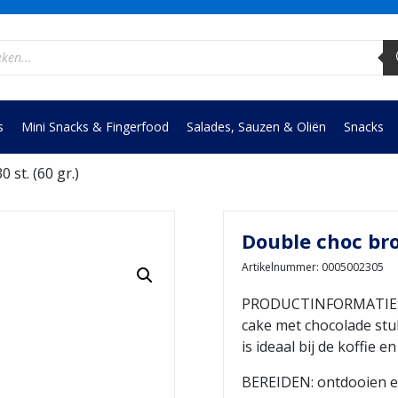
ucten
en
s
Mini Snacks & Fingerfood
Salades, Sauzen & Oliën
Snacks
st. (60 gr.)
Double choc bro
Artikelnummer: 0005002305
PRODUCTINFORMATIE: In
cake met chocolade stuk
is ideaal bij de koffie en
BEREIDEN: ontdooien e