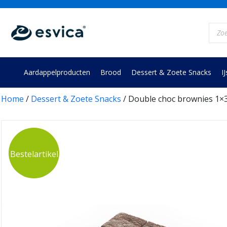
Skip
to
Prod
content
zoek
Aardappelproducten
Brood
Dessert & Zoete Snacks
IJ
Home
/
Dessert & Zoete Snacks
/ Double choc brownies 1×30 
Bestelartikel