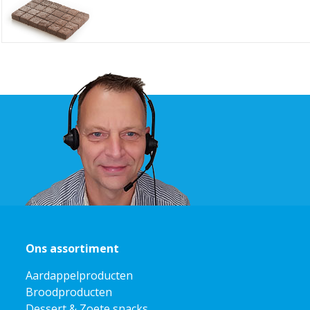
Ons assortiment
Aardappelproducten
Broodproducten
Dessert & Zoete snacks