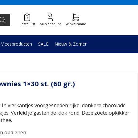
Bestellijst
Mijn account
Winkelmand
Vleesproducten
SALE
Nieuw & Zomer
wnies 1×30 st. (60 gr.)
 vierkantjes voorgesneden rijke, donkere chocolade
jes. Verleid je gasten de klok rond. Deze zoete opkikker
 thee.
n opdienen.