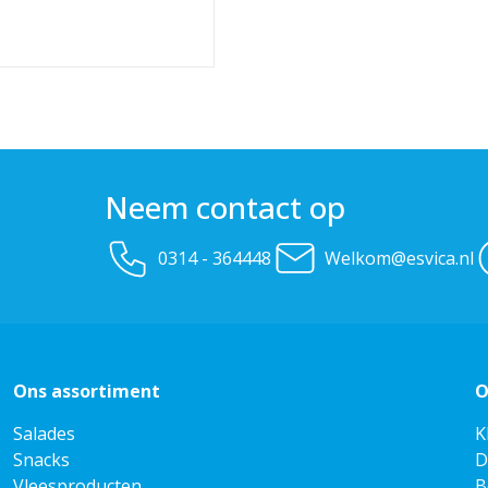
Neem contact op
0314 - 364448
Welkom@esvica.nl
Ons assortiment
O
Salades
K
Snacks
D
Vleesproducten
B