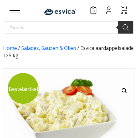
Skip
to
content
Producten
zoeken
Home
/
Salades, Sauzen & Oliën
/ Esvica aardappelsalade
1×5 kg.
Bestelartikel