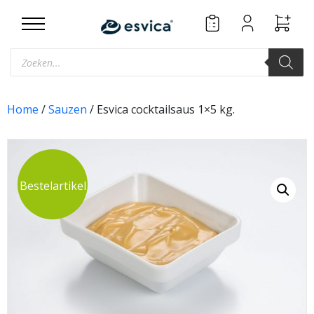
Skip
to
content
Producten
zoeken
Home
/
Sauzen
/ Esvica cocktailsaus 1×5 kg.
Bestelartikel