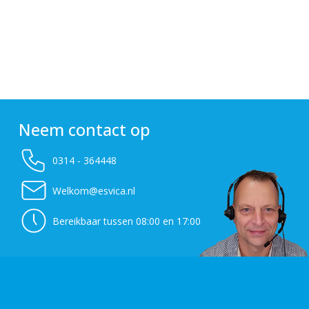
Neem contact op
0314 - 364448
Welkom@esvica.nl
Bereikbaar tussen 08:00 en 17:00