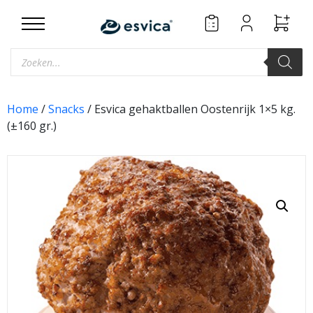
Skip
to
content
Producten
zoeken
Home
/
Snacks
/ Esvica gehaktballen Oostenrijk 1×5 kg.
(±160 gr.)