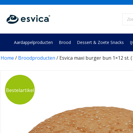
Skip
to
Prod
content
zoek
Aardappelproducten
Brood
Dessert & Zoete Snacks
IJ
Home
/
Broodproducten
/ Esvica maxi burger bun 1×12 st. (
Bestelartikel