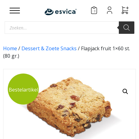
Skip
to
content
Producten
zoeken
Home
/
Dessert & Zoete Snacks
/ Flapjack fruit 1×60 st.
(80 gr.)
Bestelartikel