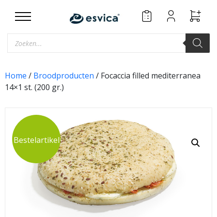
Skip
to
content
Producten
zoeken
Home
/
Broodproducten
/ Focaccia filled mediterranea
14×1 st. (200 gr.)
Bestelartikel