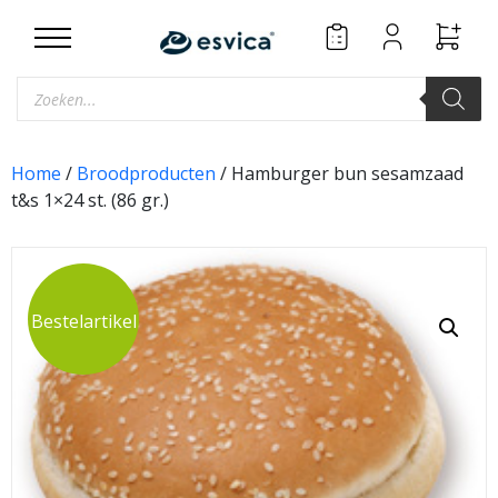
Skip
to
content
Producten
zoeken
Home
/
Broodproducten
/ Hamburger bun sesamzaad
t&s 1×24 st. (86 gr.)
Bestelartikel