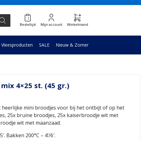
Bestellijst
Mijn account
Winkelmand
Vleesproducten
SALE
Nieuw & Zomer
 mix 4×25 st. (45 gr.)
rlijke mini broodjes voor bij het ontbijt of op het
jes, 25x bruine broodjes, 25x kaiserbroodje wit met
broodje wit met maanzaad.
. Bakken 200°C – 4’/6′.