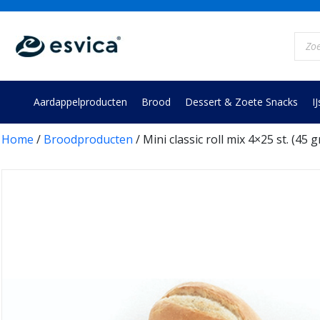
Skip
to
Prod
content
zoek
Aardappelproducten
Brood
Dessert & Zoete Snacks
IJ
Home
/
Broodproducten
/ Mini classic roll mix 4×25 st. (45 gr