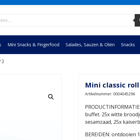
ucten
en
s
Mini Snacks & Fingerfood
Salades, Sauzen & Oliën
Snacks
.)
Mini classic roll
Artikelnummer: 0004045296
PRODUCTINFORMATIE: hee
buffet. 25x witte brood
sesamzaad, 25x kaiser
BEREIDEN: ontdooien 15′