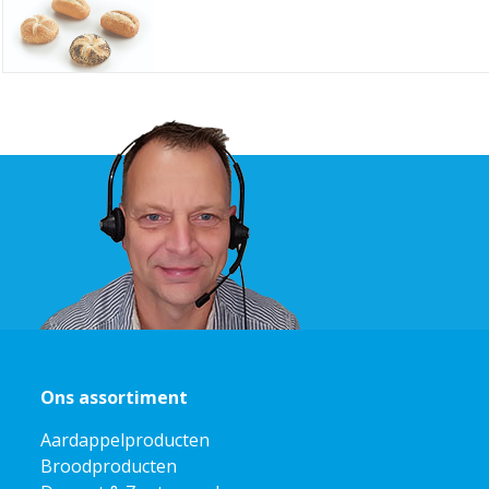
Ons assortiment
Aardappelproducten
Broodproducten