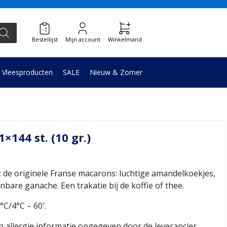
Bestellijst
Mijn account
Winkelmand
Vleesproducten
SALE
Nieuw & Zomer
×144 st. (10 gr.)
 originele Franse macarons: luchtige amandelkoekjes,
are ganache. Een trakatie bij de koffie of thee.
C/4°C – 60′.
 allergie informatie opgegeven door de leverancier.