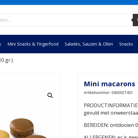
ucten
en
s
Mini Snacks & Fingerfood
Salades, Sauzen & Oliën
Snacks
0 gr.)
Mini macarons 1
Artikelnummer: 0400027401
PRODUCTINFORMATIE: de
gevuld met onweerstaanb
BEREIDEN: ontdooien 0°
ALLERGENEN: er is geen