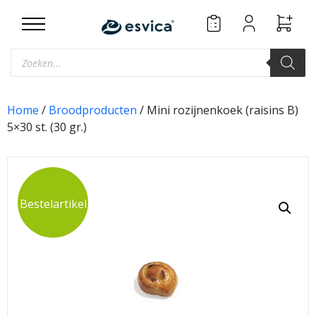
Skip
to
content
Producten
zoeken
Home
/
Broodproducten
/ Mini rozijnenkoek (raisins B)
5×30 st. (30 gr.)
Bestelartikel