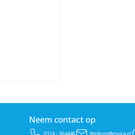
Neem contact op
0314 - 364448
Welkom@esvica.nl