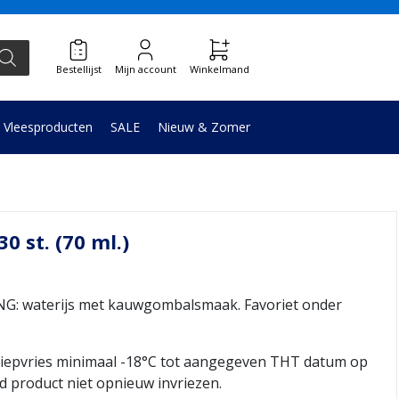
Bestellijst
Mijn account
Winkelmand
Vleesproducten
SALE
Nieuw & Zomer
0 st. (70 ml.)
 waterijs met kauwgombalsmaak. Favoriet onder
iepvries minimaal -18°C tot aangegeven THT datum op
d product niet opnieuw invriezen.