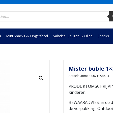
ucten
en
s
Mini Snacks & Fingerfood
Salades, Sauzen & Oliën
Snacks
Mister buble 1×3
Artikelnummer: 0071054603
PRODUKTOMSCHRIJVING:
kinderen.
BEWAARADVIES: in de d
de verpakking. Ontdooi