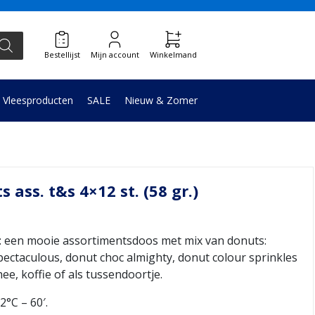
Bestellijst
Mijn account
Winkelmand
Vleesproducten
SALE
Nieuw & Zomer
 ass. t&s 4×12 st. (58 gr.)
en mooie assortimentsdoos met mix van donuts:
pectaculous, donut choc almighty, donut colour sprinkles
thee, koffie of als tussendoortje.
°C – 60′.