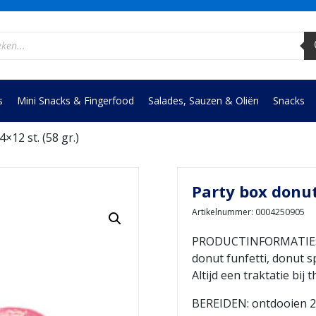
ucten
en
s
Mini Snacks & Fingerfood
Salades, Sauzen & Oliën
Snacks
×12 st. (58 gr.)
Party box donuts
Artikelnummer: 0004250905
PRODUCTINFORMATIE: e
donut funfetti, donut s
Altijd een traktatie bij 
BEREIDEN: ontdooien 22