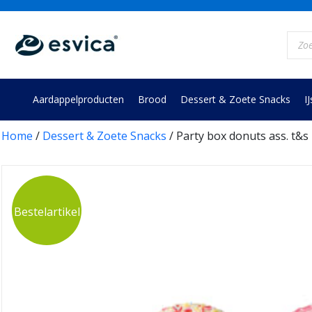
Skip
to
Prod
content
zoek
Aardappelproducten
Brood
Dessert & Zoete Snacks
IJ
Home
/
Dessert & Zoete Snacks
/ Party box donuts ass. t&s 4
Bestelartikel