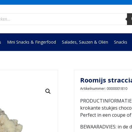
ucten
en
s
Mini Snacks & Fingerfood
Salades, Sauzen & Oliën
Snacks
Roomijs stracciat
Artikelnummer: 0000001810
PRODUCTINFORMATIE: he
krokante stukjes chocol
Perfect in een coupe of
BEWAARADVIES: in de d