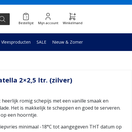
Bestellijst
Mijn account
Winkelmand
Vleesproducten
SALE
Nieuw & Zomer
ella 2×2,5 ltr. (zilver)
erlijk romig schepijs met een vanille smaak en
ade. Het is makkelijk te scheppen en goed te serveren.
 op een hoorntje.
iepvries minimaal -18°C tot aangegeven THT datum op