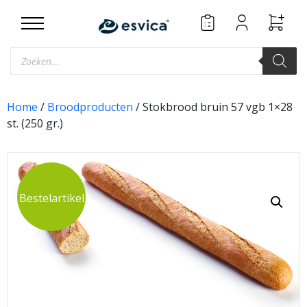
Skip
to
content
Producten
zoeken
Home
/
Broodproducten
/ Stokbrood bruin 57 vgb 1×28
st. (250 gr.)
Bestelartikel