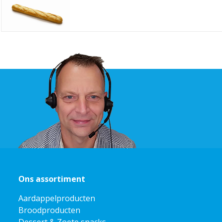
Ons assortiment
Aardappelproducten
Broodproducten
Dessert & Zoete snacks