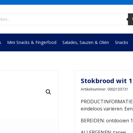
ucten
en
s
Mini Snacks & Fingerfood
Salades, Sauzen & Oliën
Snacks
Stokbrood wit 1
Artikelnummer: 0002103731
PRODUCTINFORMATIE: me
eindeloos variëren. Een 
BEREIDEN: ontdooien 1
ALLERGENEN: tarwe.