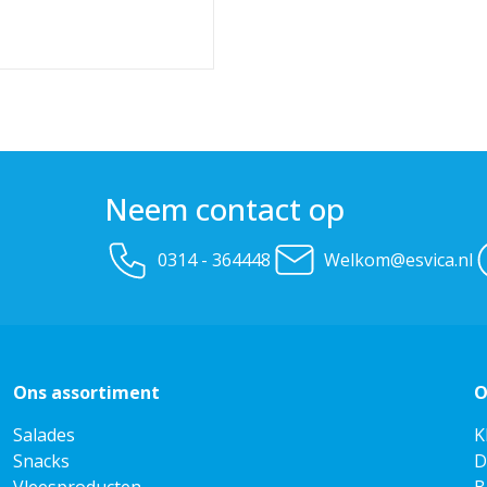
Neem contact op
0314 - 364448
Welkom@esvica.nl
Ons assortiment
O
Salades
K
Snacks
D
Vleesproducten
B