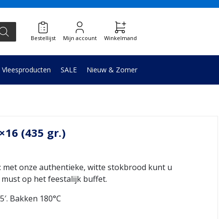
Bestellijst
Mijn account
Winkelmand
Vleesproducten
SALE
Nieuw & Zomer
×16 (435 gr.)
t onze authentieke, witte stokbrood kunt u
must op het feestalijk buffet.
5′. Bakken 180°C