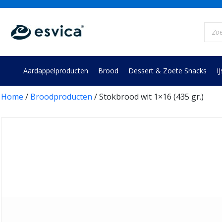
Skip
to
Prod
content
zoek
Aardappelproducten
Brood
Dessert & Zoete Snacks
IJ
Home
/
Broodproducten
/ Stokbrood wit 1×16 (435 gr.)