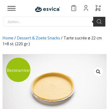
Skip
to
content
Producten
zoeken
Home
/
Dessert & Zoete Snacks
/ Tarte sucrée ø 22 cm
1×8 st. (220 gr.)
Bestelartikel