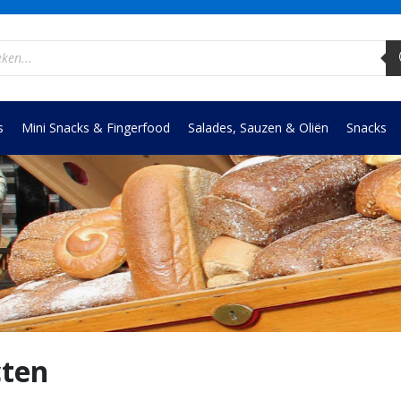
ucten
en
s
Mini Snacks & Fingerfood
Salades, Sauzen & Oliën
Snacks
ten