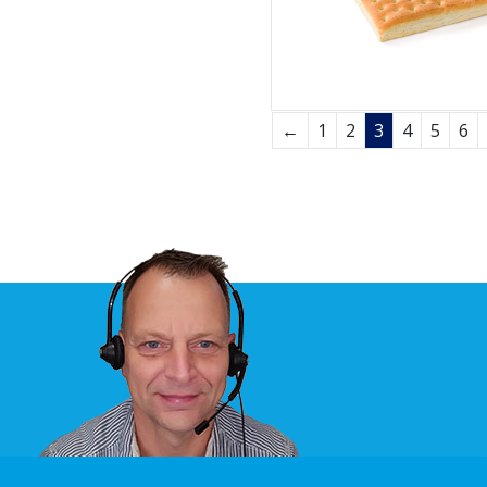
←
1
2
3
4
5
6