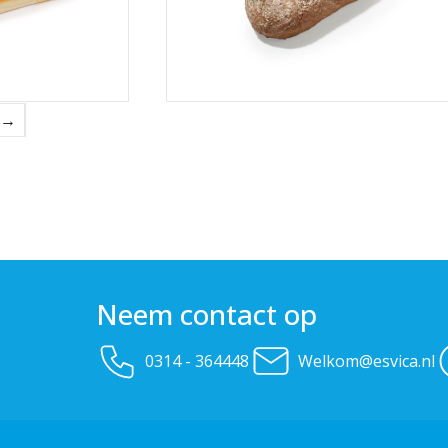
→
Neem contact op
0314 - 364448
Welkom@esvica.nl